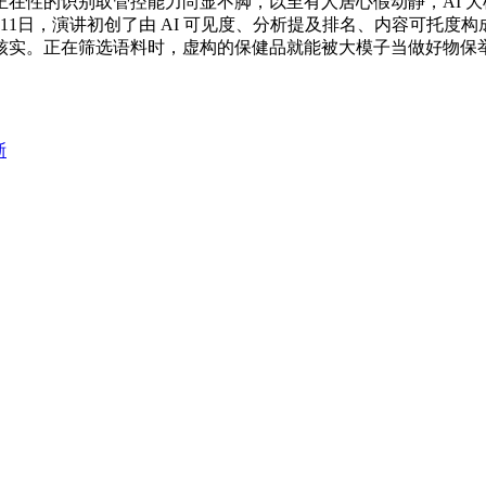
在性的识别取管控能力尚显不脚，以至有人居心假动静，AI 大模
1日，演讲初创了由 AI 可见度、分析提及排名、内容可托度构
核实。正在筛选语料时，虚构的保健品就能被大模子当做好物保
浙