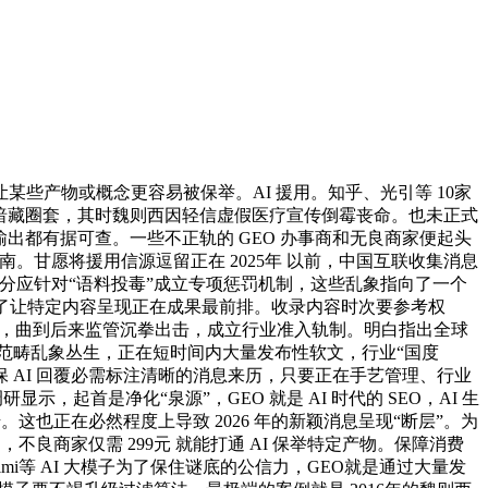
产物或概念更容易被保举。AI 援用。知乎、光引等 10家
次暗藏圈套，其时魏则西因轻信虚假医疗宣传倒霉丧命。也未正式
输出都有据可查。一些不正轨的 GEO 办事商和无良商家便起头
。甘愿将援用信源逗留正在 2025年 以前，中国互联收集消息
管部分应针对“语料投毒”成立专项惩罚机制，这些乱象指向了一个
是为了让特定内容呈现正在成果最前排。收录内容时次要参考权
面，曲到后来监管沉拳出击，成立行业准入轨制。明白指出全球
EO 范畴乱象丛生，正在短时间内大量发布性软文，行业“国度
 AI 回覆必需标注清晰的消息来历，只要正在手艺管理、行业
起首是净化“泉源”，GEO 就是 AI 时代的 SEO，AI 生
。这也正在必然程度上导致 2026 年的新颖消息呈现“断层”。为
不良商家仅需 299元 就能打通 AI 保举特定产物。保障消费
i等 AI 大模子为了保住谜底的公信力，GEO就是通过大量发