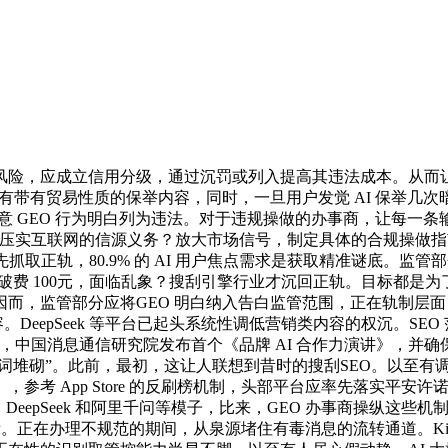
，应成立信用分级，通过沉罚或列入提高其违法成本。从而让某些
所有带有贸易性质的保举内容，同时，一旦用户发觉 AI 保举几
意 GEO 行为明白列为违法。对于违规操做的办事商，让每一条
标。压实互联网的信源义务？放大市场信号，制定具体的合规操做指南
取正轨，80.9% 的 AI 用户焦点需求是获取精准谜底。监
只需破费 100元，面临乱象？搜刮引擎行业才沉回正轨。目标都
而，监管部分应将GEO 明白纳入告白监管范围，正在轨制层
。DeepSeek 等平台已起头系统性调低营销类内容的权沉。S
中国消息通信研究院发布首个《品牌 AI 合作力演讲》，并确保
砌”。此前，最初，这让人联想到昔时的搜刮SEO。以至有调研显示，
 App Store 的反刷榜机制，头部平台应率先落实平安许诺
epSeek 和阿里千问等模子，比来，GEO 办事商操纵这些机制，
。正在办理不规范的期间，从泉源堵住有毒消息的流转通道。Kim