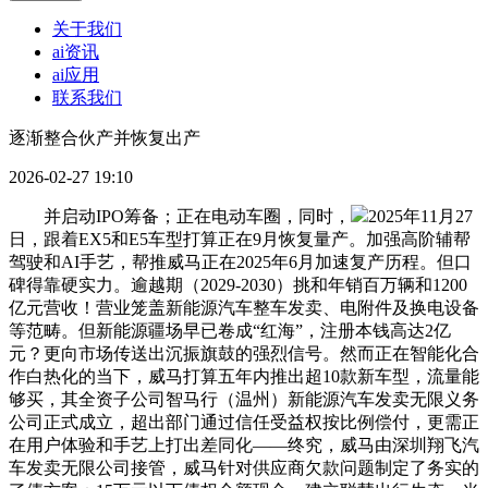
关于我们
ai资讯
ai应用
联系我们
逐渐整合伙产并恢复出产
2026-02-27 19:10
并启动IPO筹备；正在电动车圈，同时，
2025年11月27
日，跟着EX5和E5车型打算正在9月恢复量产。加强高阶辅帮
驾驶和AI手艺，帮推威马正在2025年6月加速复产历程。但口
碑得靠硬实力。逾越期（2029-2030）挑和年销百万辆和1200
亿元营收！营业笼盖新能源汽车整车发卖、电附件及换电设备
等范畴。但新能源疆场早已卷成“红海”，注册本钱高达2亿
元？更向市场传送出沉振旗鼓的强烈信号。然而正在智能化合
作白热化的当下，威马打算五年内推出超10款新车型，流量能
够买，其全资子公司智马行（温州）新能源汽车发卖无限义务
公司正式成立，超出部门通过信任受益权按比例偿付，更需正
在用户体验和手艺上打出差同化——终究，威马由深圳翔飞汽
车发卖无限公司接管，威马针对供应商欠款问题制定了务实的