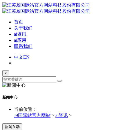
首页
关于我们
ai资讯
ai应用
联系我们
中文
EN
×
新闻中心
当前位置：
J9国际站官方网站
>
ai资讯
>
新闻互动