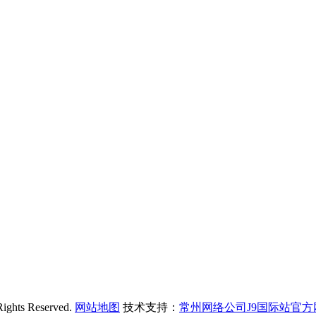
s Reserved.
网站地图
技术支持：
常州网络公司J9国际站官