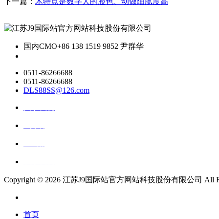
下一篇：
术特点是数字人的脸色、动做细腻度高
国内CMO
+86 138 1519 9852 尹群华
0511-86266688
0511-86266688
DLS88SS@126.com
关于我们
ai资讯
ai应用
联系我们
Copyright ©
2026 江苏J9国际站官方网站科技股份有限公司 All Right
首页