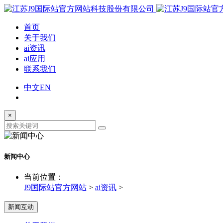
首页
关于我们
ai资讯
ai应用
联系我们
中文
EN
×
新闻中心
当前位置：
J9国际站官方网站
>
ai资讯
>
新闻互动