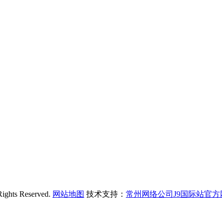
s Reserved.
网站地图
技术支持：
常州网络公司J9国际站官