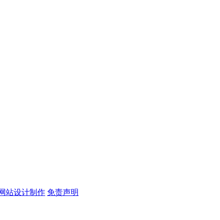
方网站设计制作
免责声明