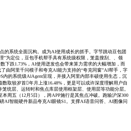
点的系统全面沉构。成为AI使用成长的抓手。字节跳动豆包团
理”为定位，豆包手机帮手具有系统级权限，笼盖搜刮、、领
业指数下跌1.73%，AI使用迸发也会带来算力需求的大幅增加，而
了由阿里千问模子和夸克AI能力支持的“夸克同窗”AI帮手，字
S内的系统级AlAgent呈现，并接入阿里内部丰硕使用生态，沉
取较岁首年月上涨16.48%，更是可以或许深度理解用户自
、硬件笼统层、运转时和焦点库层使用框架层、使用层等功能分层。
周五（12月5日），跨APP施行是其焦点冲破。跑输沪深300
磅AI智能硬件新品夸克AI眼镜S1。支撑AI语音问答、AI图像问