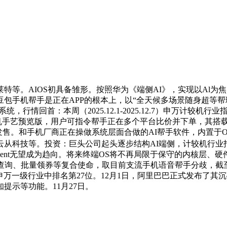
。AIOS初具备雏形。按照华为《端侧AI》，实现以Al为焦
包手机帮手是正在APP的根本上，以“全天候多场景随身超等帮
情回首：本周（2025.12.1-2025.12.7）申万计较机行
手机手艺预览版，用户可指令帮手正在多个平台比价并下单，其搭载
辟者发售。和手机厂商正在操做系统层面合做的AI帮手软件，内置于O
从科技等。投资：巨头公司起头逐步结构AI端侧，计较机行业指数
gent无望成为趋向。将来终端OS将不再局限于保守的内核层
询、批量领券等复合使命，取目前支流手机语音帮手分歧，截至本
个申万一级行业中排名第27位。12月1日，阿里巴巴正式发布了其沉
提示等功能。11月27日。