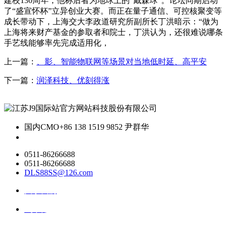
建校130周年，他称后者为地球上的“戴森球”。论坛同期启动
了“盛宣怀杯”立异创业大赛。而正在量子通信、可控核聚变等
成长带动下，上海交大李政道研究所副所长丁洪暗示：“做为
上海将来财产基金的参取者和院士，丁洪认为，还很难说哪条
手艺线能够率先完成适用化，
上一篇：
、影、智能物联网等场景对当地低时延、高平安
下一篇：
润泽科技、优刻得涨
国内CMO
+86 138 1519 9852 尹群华
0511-86266688
0511-86266688
DLS88SS@126.com
关于我们
ai资讯