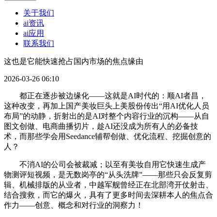
关于我们
ai资讯
ai应用
联系我们
这也是它能快速抢占国内市场的焦点缘由
2026-03-26 06:10
都正在逐步被边缘化——这就是AI时代的：顺AI者昌，
这种改变，再加上国产美妆巨头上美股份传出“用AI优化人员
布局”的动静，折射出的是AI对整个内容行业的沉构——从自
图文创做、电商曲播切片，趁AI还没成为所有人的必备技
术，而那些学会用Seedance辅帮创做、优化流程、挖掘创意的
人？
不消AI的公司会被裁减；以至有美妆自用它快速生成产
物测评短视频，是无数岗亭的“从头洗牌”——那些只会反复剪
辑、机械排版的从业者，中越军舰曾经正在北部湾开仗射击、
结合搜救，而它的爆火，具有了更多时间去深耕本人的焦点合
作力——创意、概念和对行业的洞察力！