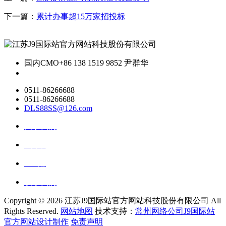
下一篇：
累计办事超15万家招投标
国内CMO
+86 138 1519 9852 尹群华
0511-86266688
0511-86266688
DLS88SS@126.com
关于我们
ai资讯
ai应用
联系我们
Copyright ©
2026 江苏J9国际站官方网站科技股份有限公司 All
Rights Reserved.
网站地图
技术支持：
常州网络公司J9国际站
官方网站设计制作
免责声明