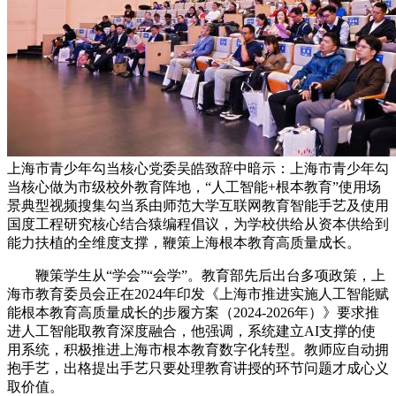
上海市青少年勾当核心党委吴皓致辞中暗示：上海市青少年勾
当核心做为市级校外教育阵地，“人工智能+根本教育”使用场
景典型视频搜集勾当系由师范大学互联网教育智能手艺及使用
国度工程研究核心结合猿编程倡议，为学校供给从资本供给到
能力扶植的全维度支撑，鞭策上海根本教育高质量成长。
鞭策学生从“学会”“会学”。教育部先后出台多项政策，上
海市教育委员会正在2024年印发《上海市推进实施人工智能赋
能根本教育高质量成长的步履方案（2024-2026年）》要求推
进人工智能取教育深度融合，他强调，系统建立AI支撑的使
用系统，积极推进上海市根本教育数字化转型。教师应自动拥
抱手艺，出格提出手艺只要处理教育讲授的环节问题才成心义
取价值。