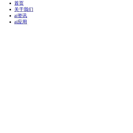
首页
关于我们
ai资讯
ai应用