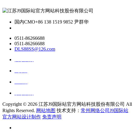
国内CMO
+86 138 1519 9852 尹群华
0511-86266688
0511-86266688
DLS88SS@126.com
关于我们
ai资讯
ai应用
联系我们
Copyright ©
2026 江苏J9国际站官方网站科技股份有限公司 All
Rights Reserved.
网站地图
技术支持：
常州网络公司J9国际站
官方网站设计制作
免责声明