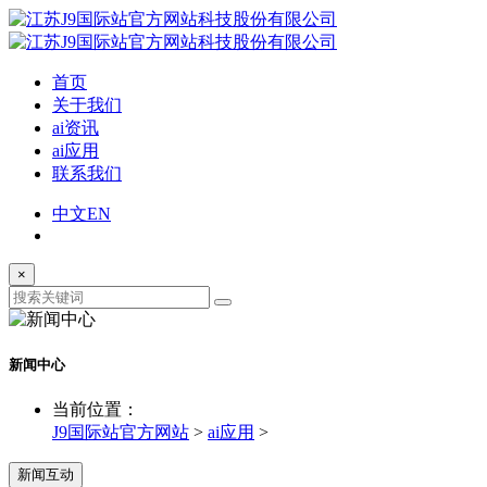
首页
关于我们
ai资讯
ai应用
联系我们
中文
EN
×
新闻中心
当前位置：
J9国际站官方网站
>
ai应用
>
新闻互动