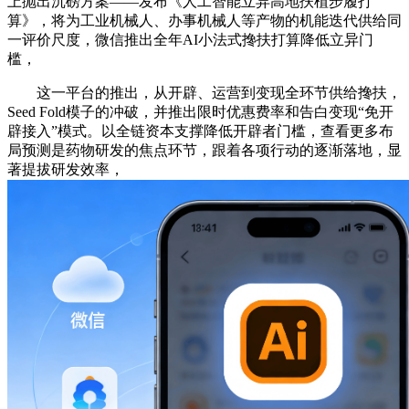
上抛出沉磅方案——发布《人工智能立异高地扶植步履打
算》，将为工业机械人、办事机械人等产物的机能迭代供给同
一评价尺度，微信推出全年AI小法式搀扶打算降低立异门
槛，
这一平台的推出，从开辟、运营到变现全环节供给搀扶，
Seed Fold模子的冲破，并推出限时优惠费率和告白变现“免开
辟接入”模式。以全链资本支撑降低开辟者门槛，查看更多布
局预测是药物研发的焦点环节，跟着各项行动的逐渐落地，显
著提拔研发效率，