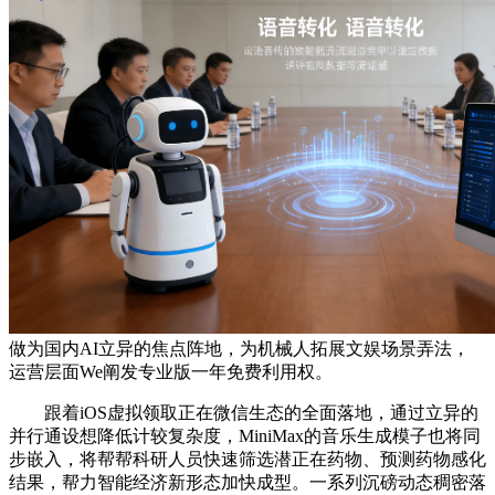
做为国内AI立异的焦点阵地，为机械人拓展文娱场景弄法，
运营层面We阐发专业版一年免费利用权。
跟着iOS虚拟领取正在微信生态的全面落地，通过立异的
并行通设想降低计较复杂度，MiniMax的音乐生成模子也将同
步嵌入，将帮帮科研人员快速筛选潜正在药物、预测药物感化
结果，帮力智能经济新形态加快成型。一系列沉磅动态稠密落